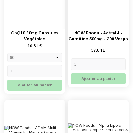
CoQ10 30mg Capsules
NOW Foods - Acétyl-L-
Végétales
Carnitine 500mg - 200 Vcaps
Prix
10,81 £
Prix
37,84 £
Ajouter au panier
Ajouter au panier