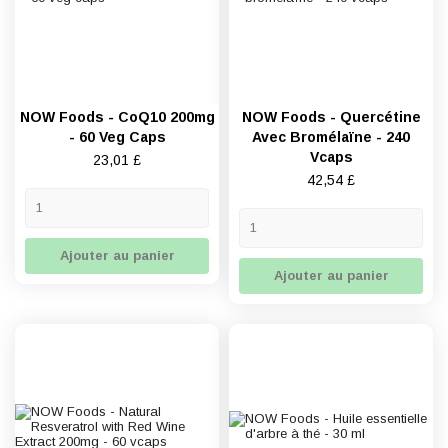
NOW Foods - CoQ10 200mg
NOW Foods - Quercétine
- 60 Veg Caps
Avec Bromélaïne - 240
Vcaps
Prix
23,01 £
Prix
42,54 £
Ajouter au panier
Ajouter au panier