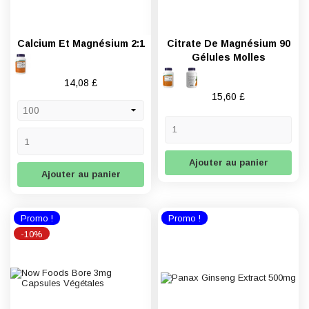
Calcium Et Magnésium 2:1
Citrate De Magnésium 90
Gélules Molles
Prix
14,08 £
Prix
15,60 £
Ajouter au panier
Ajouter au panier
Promo !
Promo !
-10%