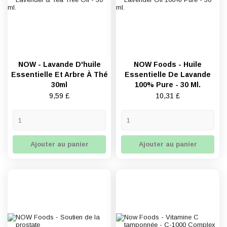
NOW - Lavande D'huile
NOW Foods - Huile
Essentielle Et Arbre À Thé
Essentielle De Lavande
30ml
100% Pure - 30 Ml.
Prix
Prix
9,59 £
10,31 £
Ajouter au panier
Ajouter au panier