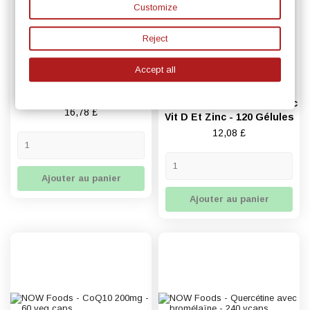
Customize
Reject
Accept all
2 Review(s)
NOW Foods - Arginine Et
Citrulline - 120 Vcaps
Calcium Et Magnésium Avec
Prix
16,78 £
Vit D Et Zinc - 120 Gélules
Prix
12,08 £
Ajouter au panier
Ajouter au panier