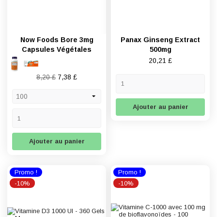
Now Foods Bore 3mg
Panax Ginseng Extract
Capsules Végétales
500mg
Prix
20,21 £
Prix
Prix
8,20 £
7,38 £
de
base
Ajouter au panier
Ajouter au panier
Promo !
Promo !
-10%
-10%