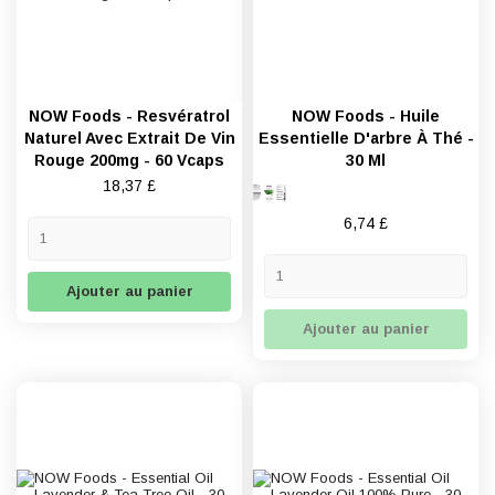
NOW Foods - Resvératrol
NOW Foods - Huile
Naturel Avec Extrait De Vin
Essentielle D'arbre À Thé -
Rouge 200mg - 60 Vcaps
30 Ml
Prix
18,37 £
Prix
6,74 £
Ajouter au panier
Ajouter au panier