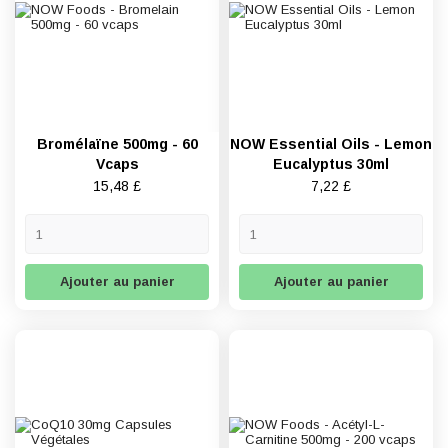
Bromélaïne 500mg - 60
NOW Essential Oils - Lemon
Vcaps
Eucalyptus 30ml
Prix
Prix
15,48 £
7,22 £
Ajouter au panier
Ajouter au panier