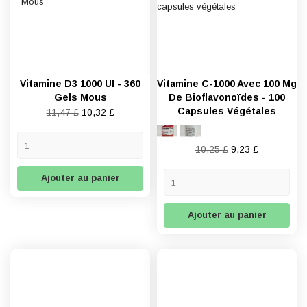
Vitamine D3 1000 UI - 360
Vitamine C-1000 Avec 100 Mg
Gels Mous
De Bioflavonoïdes - 100
Capsules Végétales
Prix
Prix
11,47 £
10,32 £
de
base
Prix
Prix
10,25 £
9,23 £
de
base
Ajouter au panier
Ajouter au panier