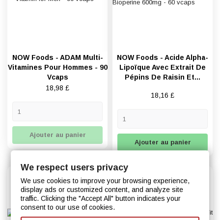
NOW Foods - ADAM Multi-
NOW Foods - Acide Alpha-
Vitamines Pour Hommes - 90
Lipoïque Avec Extrait De
Vcaps
Pépins De Raisin Et...
Prix
18,98 £
Prix
18,16 £
Ajouter au panier
Ajouter au panier
We respect users privacy
We use cookies to improve your browsing experience,
display ads or customized content, and analyze site
traffic. Clicking the "Accept All" button indicates your
consent to our use of cookies.