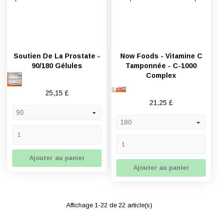
Soutien De La Prostate -
Now Foods - Vitamine C
90/180 Gélules
Tamponnée - C-1000
Complex
Prix
25,15 £
Prix
21,25 £
Ajouter au panier
Ajouter au panier
Affichage 1-22 de 22 article(s)