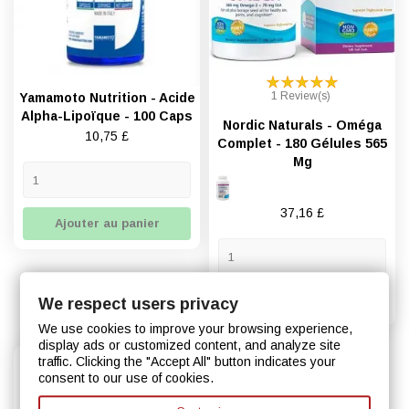
1 Review(s)
Yamamoto Nutrition - Acide
Alpha-Lipoïque - 100 Caps
Nordic Naturals - Oméga
Prix
10,75 £
Complet - 180 Gélules 565
Mg
Prix
37,16 £
Ajouter au panier
Ajouter au panier
We respect users privacy
We use cookies to improve your browsing experience,
display ads or customized content, and analyze site
traffic. Clicking the "Accept All" button indicates your
consent to our use of cookies.