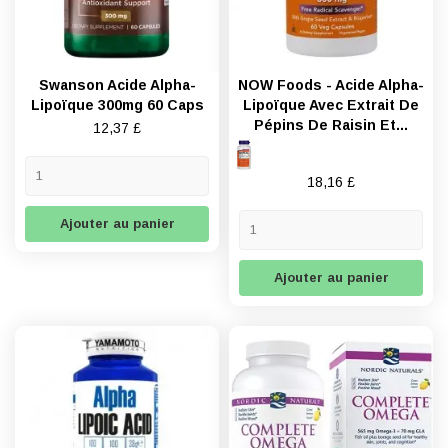
Swanson Acide Alpha-
NOW Foods - Acide Alpha-
Lipoïque 300mg 60 Caps
Lipoïque Avec Extrait De
Pépins De Raisin Et...
Prix
12,37 £
Prix
18,16 £
Ajouter au panier
Ajouter au panier