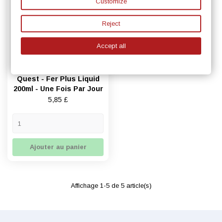
Customize
Reject
Accept all
Quest - Fer Plus Liquid
200ml - Une Fois Par Jour
Prix
5,85 £
Ajouter au panier
Affichage 1-5 de 5 article(s)